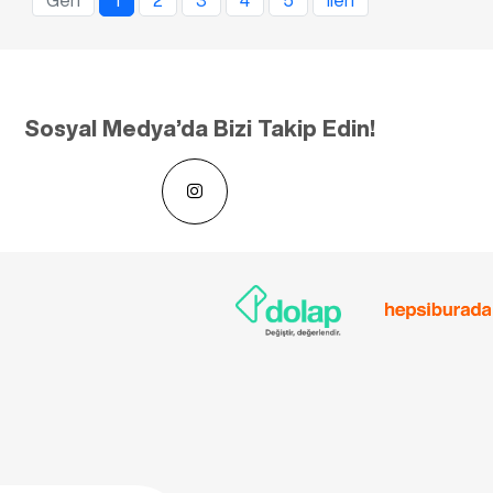
Geri
1
2
3
4
5
İleri
Sosyal Medya’da Bizi Takip Edin!