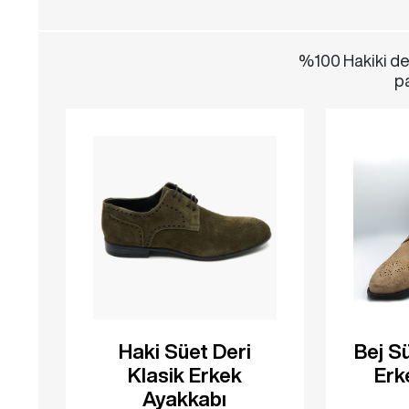
%100 Hakiki der
pa
Haki Süet Deri
Bej Sü
Klasik Erkek
Erk
Ayakkabı